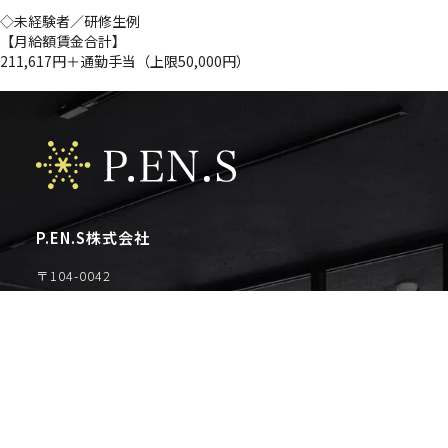
◇未経験者／研修生例
【月給額賃金合計】
211,617円＋通勤手当（上限50,000円）
◇エンジニアPJ配属後賃金例
【月給額賃金合計額】
240,613円～1,086,320円＋通勤手当（上限50,000円）
※経験・スキル・前職の給与等を考慮して優遇します。
※ご担当する業務よって異なりますので、ご説明させていただきます。
P.EN.S株式会社
〒104-0042
東京都中央区入船1-9-8ピエノアーク入船 6階
TEL：03-6868-6155
FAX：03-6868-6156
【グループ会社】