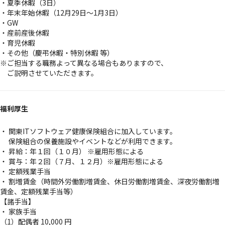
・夏季休暇（3日）
・年末年始休暇（12月29日～1月3日）
・GW
・産前産後休暇
・育児休暇
・その他（慶弔休暇・特別休暇 等）
※ご担当する職務よって異なる場合もありますので、
ご説明させていただきます。
福利厚生
・ 関東ITソフトウェア健康保険組合に加入しています。
保険組合の保養施設やイベントなどが利用できます。
・ 昇給：年１回（１０月） ※雇用形態による
・ 賞与：年２回（７月、１２月）※雇用形態による
・ 定額残業手当
・ 割増賃金（時間外労働割増賃金、休日労働割増賃金、深夜労働割増
賃金、定額残業手当等）
【諸手当】
・ 家族手当
（1）配偶者 10,000 円