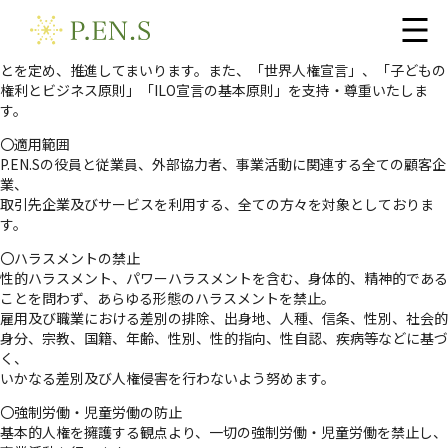
P.EN.S株式会社は企業行動憲章の中において、当社の顧客、従業員、取
引先を始め、企業活動に関連する全ての方々に対する人権を尊重するこ
とを定め、推進してまいります。また、「世界人権宣言」、「子どもの
権利とビジネス原則」「ILO宣言の基本原則」を支持・尊重いたしま
す。
〇適用範囲
P.EN.Sの役員と従業員、外部協力者、事業活動に関連する全ての顧客企
業、
取引先企業及びサービスを利用する、全ての方々を対象としておりま
す。
〇ハラスメントの禁止
性的ハラスメント、パワーハラスメントを含む、身体的、精神的である
ことを問わず、あらゆる形態のハラスメントを禁止。
雇用及び職業における差別の排除、出身地、人種、信条、性別、社会的
身分、宗教、国籍、年齢、性別、性的指向、性自認、疾病等などに基づ
く、
いかなる差別及び人権侵害を行わないよう努めます。
〇強制労働・児童労働の防止
基本的人権を擁護する観点より、一切の強制労働・児童労働を禁止し、